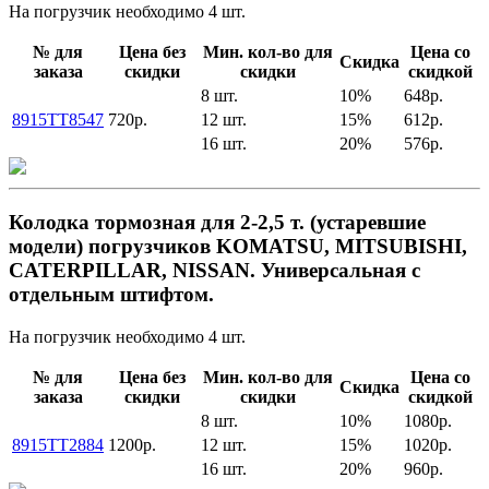
На погрузчик необходимо 4 шт.
№ для
Цена без
Мин. кол-во для
Цена со
Скидка
заказа
скидки
скидки
скидкой
8 шт.
10%
648р.
8915TT8547
720р.
12 шт.
15%
612р.
16 шт.
20%
576р.
Колодка тормозная для 2-2,5 т. (устаревшие
модели) погрузчиков KOMATSU, MITSUBISHI,
CATERPILLAR, NISSAN. Универсальная с
отдельным штифтом.
На погрузчик необходимо 4 шт.
№ для
Цена без
Мин. кол-во для
Цена со
Скидка
заказа
скидки
скидки
скидкой
8 шт.
10%
1080р.
8915TT2884
1200р.
12 шт.
15%
1020р.
16 шт.
20%
960р.