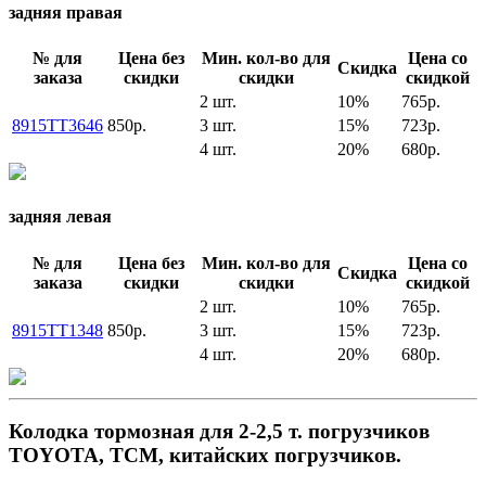
задняя правая
№ для
Цена без
Мин. кол-во для
Цена со
Скидка
заказа
скидки
скидки
скидкой
2 шт.
10%
765р.
8915TT3646
850р.
3 шт.
15%
723р.
4 шт.
20%
680р.
задняя левая
№ для
Цена без
Мин. кол-во для
Цена со
Скидка
заказа
скидки
скидки
скидкой
2 шт.
10%
765р.
8915TT1348
850р.
3 шт.
15%
723р.
4 шт.
20%
680р.
Колодка тормозная для 2-2,5 т. погрузчиков
TOYOTA, TCM, китайских погрузчиков.