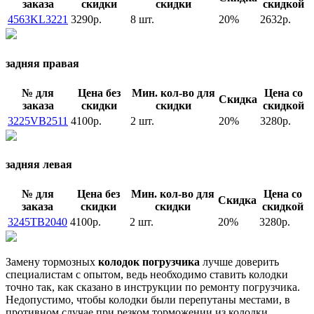
заказа
скидки
скидки
скидкой
4563KL3221
3290р.
8 шт.
20%
2632р.
задняя правая
№ для
Цена без
Мин. кол-во для
Цена со
Скидка
заказа
скидки
скидки
скидкой
3225VB2511
4100р.
2 шт.
20%
3280р.
задняя левая
№ для
Цена без
Мин. кол-во для
Цена со
Скидка
заказа
скидки
скидки
скидкой
3245TB2040
4100р.
2 шт.
20%
3280р.
Замену тормозных
колодок погрузчика
лучше доверить
специалистам с опытом, ведь необходимо ставить колодки
точно так, как сказано в инструкции по ремонту погрузчика.
Недопустимо, чтобы колодки были перепутаны местами, в
противном случае при резком торможении из колодки