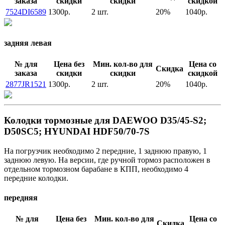
заказа
скидки
скидки
скидкой
7524DI6589
1300р.
2 шт.
20%
1040р.
задняя левая
№ для
Цена без
Мин. кол-во для
Цена со
Скидка
заказа
скидки
скидки
скидкой
2877JR1521
1300р.
2 шт.
20%
1040р.
Колодки тормозные для DAEWOO D35/45-S2;
D50SC5; HYUNDAI HDF50/70-7S
На погрузчик необходимо 2 передние, 1 заднюю правую, 1
заднюю левую. На версии, где ручной тормоз расположен в
отдельном тормозном барабане в КПП, необходимо 4
передние колодки.
передняя
№ для
Цена без
Мин. кол-во для
Цена со
Скидка