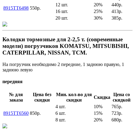
12 шт.
20%
440р.
8915TT6498
550р.
16 шт.
25%
413р.
20 шт.
30%
385р.
Колодки тормозные для 2-2,5 т. (современные
модели) погрузчиков KOMATSU, MITSUBISHI,
CATERPILLAR, NISSAN, TCM.
На погрузчик необходимо 2 передние, 1 заднюю правую, 1
заднюю левую
передняя
№ для
Цена без
Мин. кол-во для
Цена со
Скидка
заказа
скидки
скидки
скидкой
4 шт.
10%
765р.
8915TT6560
850р.
6 шт.
15%
723р.
8 шт.
20%
680р.